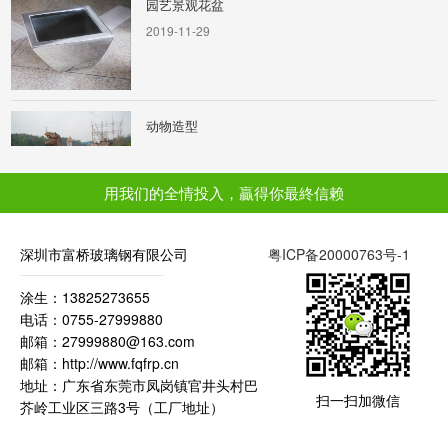
动物造型
动物造型
2020-01-11
轻钢结构雨棚
用我们的全情投入，贏得你最終信赖
2019-11-29
深圳市富桥玻璃钢有限公司
粤ICP备20000763号-1
涂生：13825273655
机械外壳
电话：0755-27999880
2019-12-03
邮箱：27999880@163.com
邮箱：http://www.fqfrp.cn
地址：广东省东莞市凤岗镇官井头村巴
扫一扫加微信
芥岭工业区三路3号（工厂地址）
玻璃钢垃圾桶