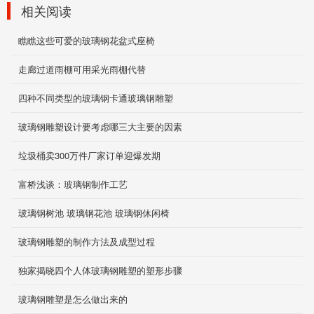
相关阅读
瞧瞧这些可爱的玻璃钢花盆式座椅
物业景观花盆
2019-11-29
走廊过道雨棚可用采光雨棚代替
四种不同类型的玻璃钢卡通玻璃钢雕塑
玻璃钢雕塑设计要考虑哪三大主要的因素
轻钢结构雨棚
2019-12-05
垃圾桶卖300万件厂家订单迎爆发期
富桥浅谈：玻璃钢制作工艺
玻璃钢树池 玻璃钢花池 玻璃钢休闲椅
车库耐磨地面
2019-12-04
玻璃钢雕塑的制作方法及成型过程
独家揭晓四个人体玻璃钢雕塑的塑形步骤
玻璃钢雕塑是怎么做出来的
电泳池防腐